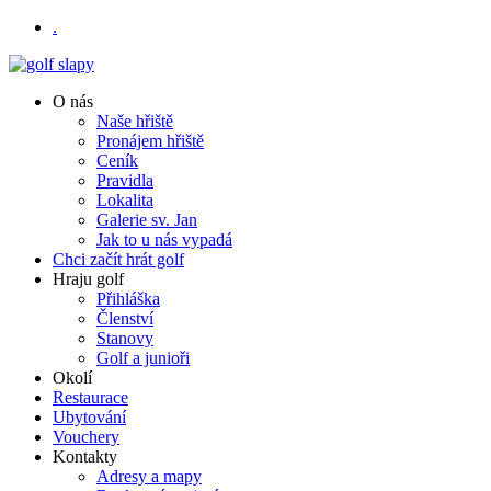
.
O nás
Naše hřiště
Pronájem hřiště
Ceník
Pravidla
Lokalita
Galerie sv. Jan
Jak to u nás vypadá
Chci začít hrát golf
Hraju golf
Přihláška
Členství
Stanovy
Golf a junioři
Okolí
Restaurace
Ubytování
Vouchery
Kontakty
Adresy a mapy