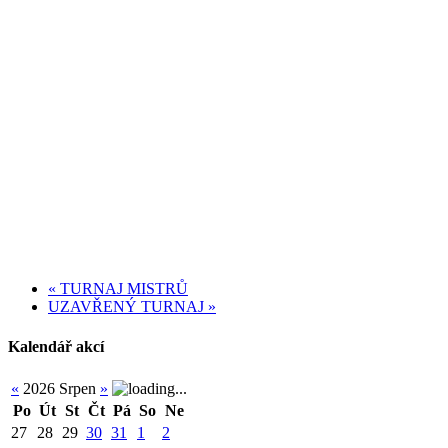
«
TURNAJ MISTRŮ
UZAVŘENÝ TURNAJ
»
Kalendář akcí
«
2026 Srpen
»
Po
Út
St
Čt
Pá
So
Ne
27
28
29
30
31
1
2