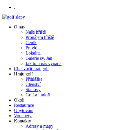
.
O nás
Naše hřiště
Pronájem hřiště
Ceník
Pravidla
Lokalita
Galerie sv. Jan
Jak to u nás vypadá
Chci začít hrát golf
Hraju golf
Přihláška
Členství
Stanovy
Golf a junioři
Okolí
Restaurace
Ubytování
Vouchery
Kontakty
Adresy a mapy