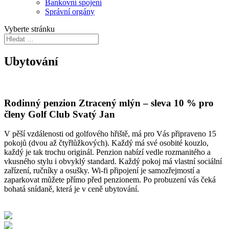
Bankovní spojení
Správní orgány
Vyberte stránku
Ubytování
Rodinný penzion Ztracený mlýn – sleva 10 % pro
členy Golf Club Svatý Jan
V pěší vzdálenosti od golfového hřiště, má pro Vás připraveno 15
pokojů (dvou až čtyřlůžkových). Každý má své osobité kouzlo,
každý je tak trochu originál. Penzion nabízí vedle rozmanitého a
vkusného stylu i obvyklý standard. Každý pokoj má vlastní sociální
zařízení, ručníky a osušky. Wi-fi připojení je samozřejmostí a
zaparkovat můžete přímo před penzionem. Po probuzení vás čeká
bohatá snídaně, která je v ceně ubytování.