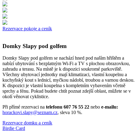
Rezervace pokoje a ceník
Domky Slapy pod golfem
Domky Slapy pod golfem se nachází hned pod naším hřištěm a
nabízí ubytování s bezplatným Wi-Fi a TV s plochou obrazovkou,
zahradu a terasu. Na místě je k dispozici soukromé parkoviště.
Všechny ubytovací jednotky mají klimatizaci, vlastní koupelnu a
kuchyňský kout s lednicí, myčkou nádobí, troubou a varnou deskou.
K dispozici je vlastní koupelna s kompletním vybavením včetně
sprchy a fénu. Pokud budete chtít poznat zdejší oblast, můžete se v
okolí věnovat cyklistice.
Při přímé rezervaci na
telefonu 607 76 55 22
nebo
e-mailu:
horackovi.slapy@seznam.cz
, sleva 10 %.
Rezervace domku a ceník
Birdie Card