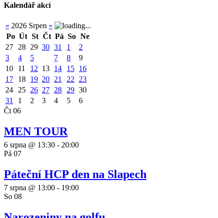
Kalendář akcí
«
2026 Srpen
»
Po
Út
St
Čt
Pá
So
Ne
27
28
29
30
31
1
2
3
4
5
6
7
8
9
10
11
12
13
14
15
16
17
18
19
20
21
22
23
24
25
26
27
28
29
30
31
1
2
3
4
5
6
Čt
06
MEN TOUR
6 srpna @ 13:30
-
20:00
Pá
07
Páteční HCP den na Slapech
7 srpna @ 13:00
-
19:00
So
08
Narozeniny na golfu