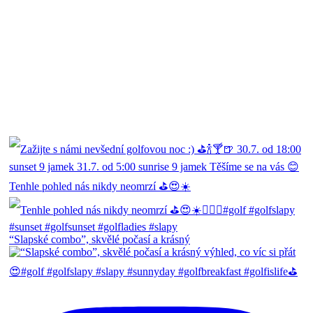
Tenhle pohled nás nikdy neomrzí ⛳️😍☀️
“Slapské combo”, skvělé počasí a krásný