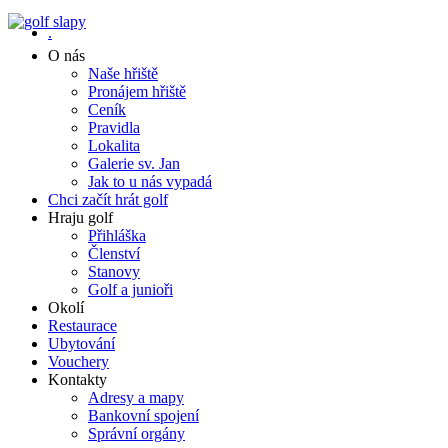
.
O nás
Naše hřiště
Pronájem hřiště
Ceník
Pravidla
Lokalita
Galerie sv. Jan
Jak to u nás vypadá
Chci začít hrát golf
Hraju golf
Přihláška
Členství
Stanovy
Golf a junioři
Okolí
Restaurace
Ubytování
Vouchery
Kontakty
Adresy a mapy
Bankovní spojení
Správní orgány