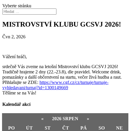
Vyberte stránku
MISTROVSTVÍ KLUBU GCSVJ 2026!
Čvn 2, 2026
Vážení hráči,
srdečně Vás zveme na letošní Mistrovství klubu GCSVJ 2026!
Tradičně hrajeme 2 dny (22.-23.8), dle pravidel. Welcome drink,
pomazánky a další občerstvení na startu, večer živá hudba a raut.
Přihlašujte se ZDE:
https://www.cgf.cz/cz/turnaje/turnaje-
vyhledavani/turnaj?id=1300149669
Těšíme se na Vás!
Kalendář akcí
«
2026 SRPEN
»
PO
ÚT
ST
ČT
PÁ
SO
NE