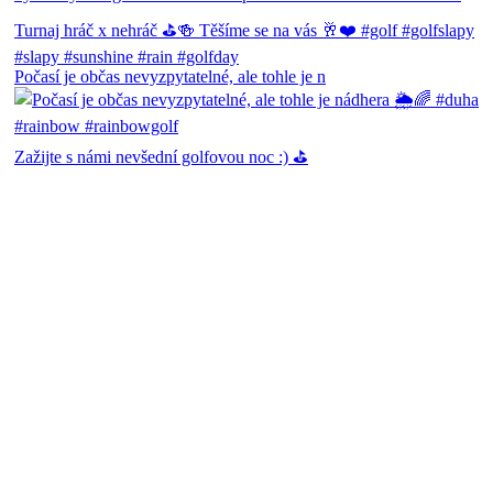
Počasí je občas nevyzpytatelné, ale tohle je n
Zažijte s námi nevšední golfovou noc :) ⛳️