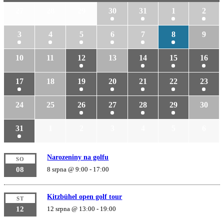
27
28
29
30
31
1
2
3
4
5
6
7
8
9
10
11
12
13
14
15
16
17
18
19
20
21
22
23
24
25
26
27
28
29
30
31
1
2
3
4
5
6
Narozeniny na golfu
SO
08
8 srpna @ 9:00
-
17:00
Kitzbühel open golf tour
ST
12
12 srpna @ 13:00
-
19:00