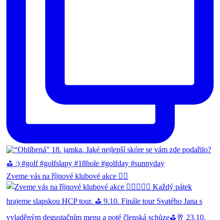
Zveme vás na říjnové klubové akce 🏌🏻‍