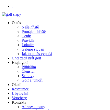
.
O nás
Naše hřiště
Pronájem hřiště
Ceník
Pravidla
Lokalita
Galerie sv. Jan
Jak to u nás vypadá
Chci začít hrát golf
Hraju golf
Přihláška
Členství
Stanovy
Golf a junioři
Okolí
Restaurace
Ubytování
Vouchery
Kontakty
Adresy a mapy