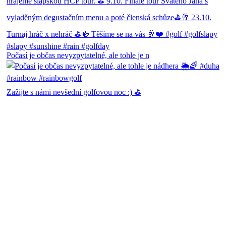
Počasí je občas nevyzpytatelné, ale tohle je n
Zažijte s námi nevšední golfovou noc :) ⛳️