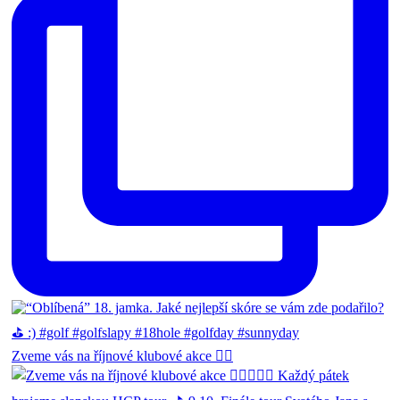
Zveme vás na říjnové klubové akce 🏌🏻‍