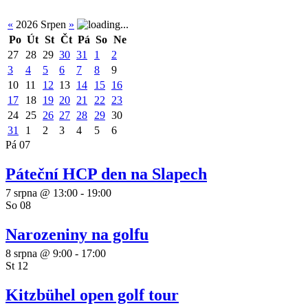
«
2026 Srpen
»
Po
Út
St
Čt
Pá
So
Ne
27
28
29
30
31
1
2
3
4
5
6
7
8
9
10
11
12
13
14
15
16
17
18
19
20
21
22
23
24
25
26
27
28
29
30
31
1
2
3
4
5
6
Pá
07
Páteční HCP den na Slapech
7 srpna @ 13:00
-
19:00
So
08
Narozeniny na golfu
8 srpna @ 9:00
-
17:00
St
12
Kitzbühel open golf tour