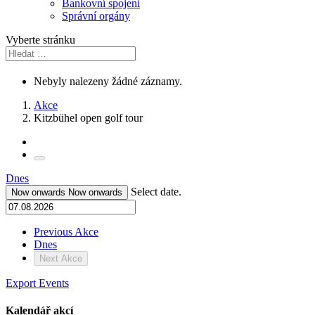
Bankovní spojení
Správní orgány
Vyberte stránku
Nebyly nalezeny žádné záznamy.
Akce
Kitzbühel open golf tour
Dnes
Select date.
Now onwards
Now onwards
Previous
Akce
Dnes
Next
Akce
Export Events
Kalendář akcí