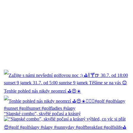
Tenhle pohled nás nikdy neomrzí ⛳️😍☀️
“Slapské combo”, skvělé počasí a krásný